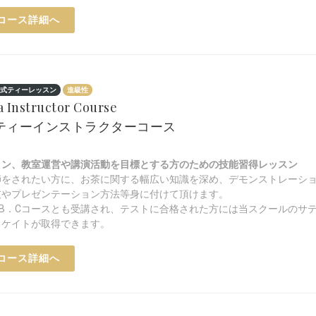
コース詳細へ
式ティーレッスン
進級性
a Instructor Course
.ティーインストラクターコース
ロン、教室運営や講演活動を目標とする方のための技能習得レッスン
師をされたい方に、お茶に関する幅広い知識を深め、デモンストレーシ
技やプレゼンテーション方法等身に付けて頂けます。
．B．Cコースとも受講され、テストに合格された方には当スクールのサ
ィケイトが取得できます。
コース詳細へ