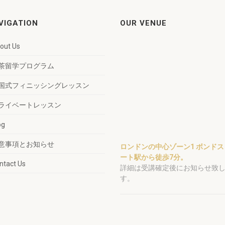
VIGATION
OUR VENUE
out Us
茶留学プログラム
国式フィニッシングレッスン
ライベートレッスン
og
意事項とお知らせ
ロンドンの中心ゾーン1 ボンドス
ート駅から徒歩7分。
ntact Us
詳細は受講確定後にお知らせ致
す。