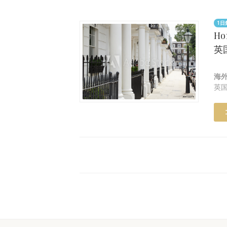
1日
Ho
英
海
英