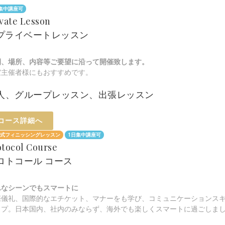
集中講座可
ivate Lesson
.プライベートレッスン
間、場所、内容等ご要望に沿って開催致します。
室主催者様にもおすすめです。
人、グループレッスン、出張レッスン
コース詳細へ
式フィニッシングレッスン
1日集中講座可
otocol Course
ロトコール コース
んなシーンでもスマートに
際儀礼、国際的なエチケット、マナーをも学び、コミュニケーションス
ップ。日本国内、社内のみならず、海外でも楽しくスマートに過ごしま
。