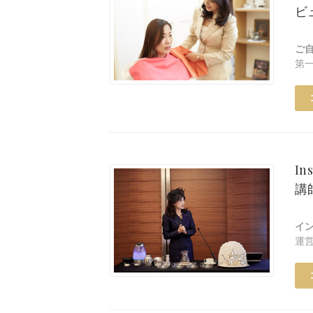
ビ
ご
第
In
講
イ
運