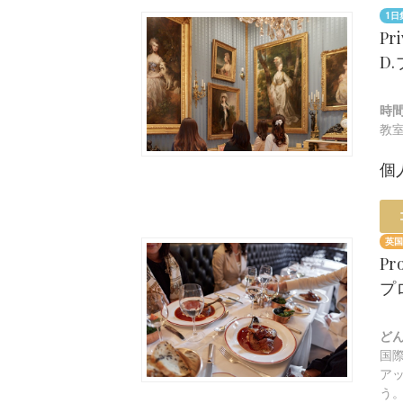
1日
Pr
D
時
教
個
英国
Pr
プ
ど
国
ア
う