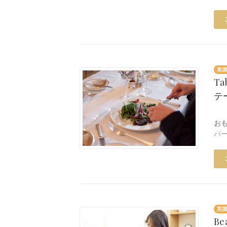
英国
Ta
テ
お
パ
英国
Be