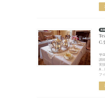
英国
Te
C
サ
講
実
A
フ