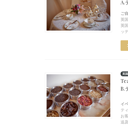
A
ご
英
英
ッ
英国
Te
B
イ
テ
お
追