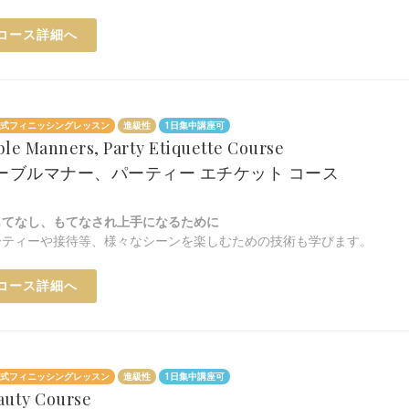
コース詳細へ
式フィニッシングレッスン
進級性
1日集中講座可
ble Manners, Party Etiquette Course
ーブルマナー、パーティー エチケット コース
もてなし、もてなされ上手になるために
ーティーや接待等、様々なシーンを楽しむための技術も学びます。
コース詳細へ
式フィニッシングレッスン
進級性
1日集中講座可
auty Course