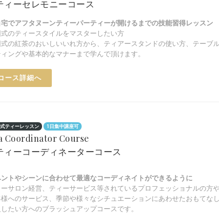
.ティーセレモニーコース
自宅でアフタヌーンティーパーティーが開けるまでの技能習得レッスン
国式のティースタイルをマスターしたい方
国式の紅茶のおいしいいれ方から、ティアースタンドの使い方、テーブ
ティングや基本的なマナーまで学んで頂けます。
コース詳細へ
式ティーレッスン
1日集中講座可
a Coordinator Course
.ティーコーディネーターコース
ベントやシーンに合わせて最適なコーディネイトができるように
ィーサロン経営、ティーサービス等されているプロフェッショナルの方
客様へのサービス、季節や様々なシチュエーションにあわせたおもてな
及したい方へのブラッシュアップコースです。