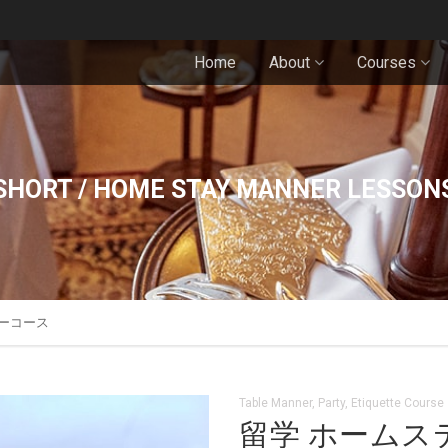
Home
About
Courses
SHORT / HOME STAY MANNER LESSON
ナーコース
Table Manner, Party, Etiquette Course
留学 ホームス