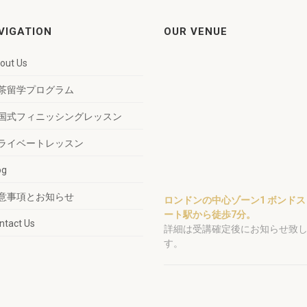
VIGATION
OUR VENUE
out Us
茶留学プログラム
国式フィニッシングレッスン
ライベートレッスン
og
意事項とお知らせ
ロンドンの中心ゾーン1 ボンドス
ート駅から徒歩7分。
ntact Us
詳細は受講確定後にお知らせ致
す。