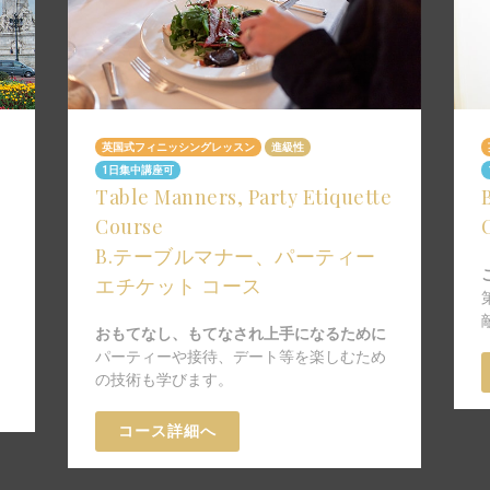
英国式フィニッシングレッスン
進級性
1日集中講座可
Table Manners, Party Etiquette
Course
B.テーブルマナー、パーティー
エチケット コース
おもてなし、もてなされ上手になるために
パーティーや接待、デート等を楽しむため
の技術も学びます。
コース詳細へ