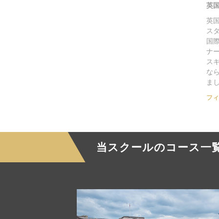
英
英
ス
国
ナ
ス
な
ま
フィ
当スクールのコース一