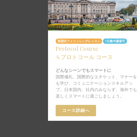
英国式フィニッシングレッスン
1日集中講座可
Protocol Course
A.プロトコール コース
どんなシーンでもスマートに
国際儀礼、国際的なエチケット、マナーを
も学び、コミュニケーションスキルアッ
プ。日本国内、社内のみならず、海外でも
楽しくスマートに過ごしましょう。
コース詳細へ