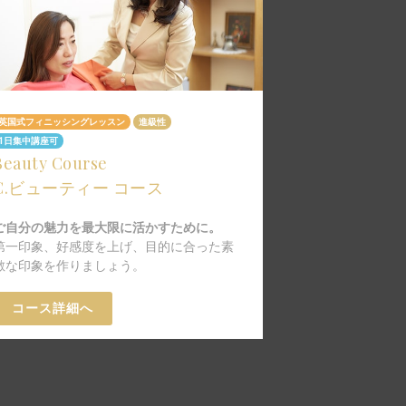
英国式フィニッシングレッスン
進級性
英国式ティーレッス
Tea Ceremo
1日集中講座可
Beauty Course
A.ティーセ
C.ビューティー コース
ご自宅でアフタ
ご自分の魅力を最大限に活かすために。
開けるまでの技
第一印象、好感度を上げ、目的に合った素
ティースタイル
敵な印象を作りましょう。
ら、
英国式の紅茶の
スタンドの使い
コース詳細へ
や基本的なマナ
コース詳細