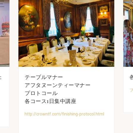
ェ
テーブルマナー
アフタヌーンティーマナー
プロトコール
各コース1日集中講座
http://crowntf.com/finishing-protocol.html