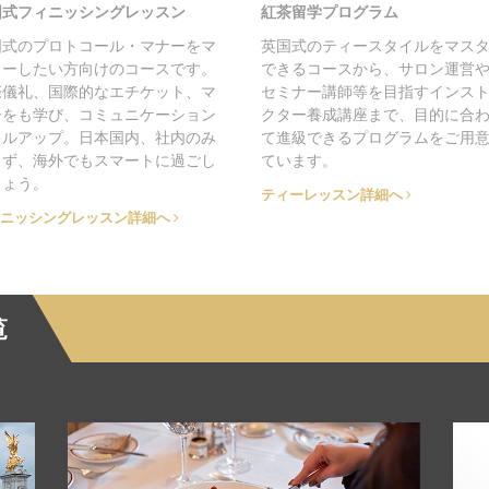
国式フィニッシングレッスン
紅茶留学プログラム
国式のプロトコール・マナーをマ
英国式のティースタイルをマス
ターしたい方向けのコースです。
できるコースから、サロン運営
際儀礼、国際的なエチケット、マ
セミナー講師等を目指すインス
ーをも学び、コミュニケーション
クター養成講座まで、目的に合
キルアップ。日本国内、社内のみ
て進級できるプログラムをご用
らず、海外でもスマートに過ごし
ています。
しょう。
ティーレッスン詳細へ
ニッシングレッスン詳細へ
覧